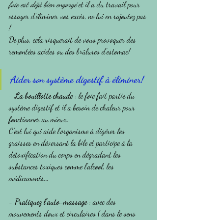
foie est déjà bien engorgé
 et il a du travail pour 
essayer d'éliminer vos excès, ne lui en rajoutez pas 
!
De plus, cela risquerait de vous provoquer des 
remontées acides ou des brûlures d'estomac!
Aider son système digestif à éliminer!
- 
La bouillotte chaude :
 le foie fait partie du 
système digestif et il a besoin de chaleur pour 
fonctionner au mieux.
C'est lui qui aide l'organisme à digérer les 
graisses en déversant la bile et participe à la 
détoxification du corps en dégradant les 
substances toxiques comme l'alcool, les 
médicaments...
- 
Pratiquez l'auto-massage :
 avec des 
mouvements doux et circulaires ( dans le sens 