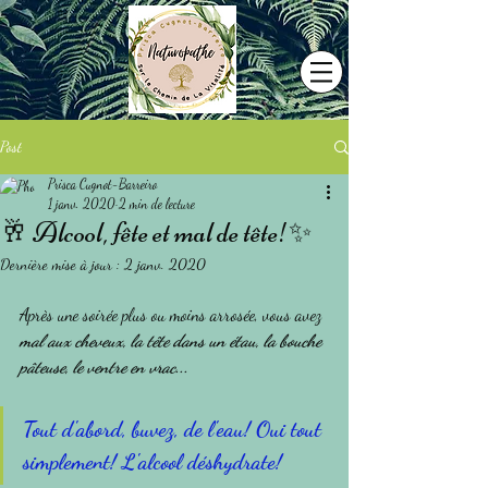
Post
Prisca Cugnot-Barreiro
1 janv. 2020
2 min de lecture
🥂 Alcool, fête et mal de tête!✨
Dernière mise à jour :
2 janv. 2020
Après une soirée plus ou moins arrosée, vous avez 
mal aux cheveux, la tête dans un étau, la bouche 
pâteuse, le ventre en vrac... 
Tout d'abord, buvez, de l'eau! Oui tout 
simplement! L'alcool déshydrate!