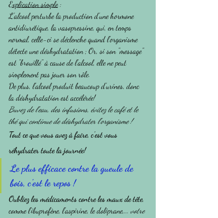
Explication simple
 :
L'alcool perturbe la production d'une hormone 
antidiurétique, la vasopressine, qui, en temps 
normal, celle-ci se déclenche quand l'organisme 
détecte une déshydratation ; Or, si son "message" 
est "brouillé" à cause de l'alcool, elle ne peut 
simplement pas jouer son rôle.
De plus, l'alcool produit beaucoup d'urines, donc 
la déshydratation est accélérée!
Buvez de l'eau, des infusions, évitez le café et le 
thé qui continue de déshydrater l'organisme !
Tout ce que vous avez à faire, c'est vous 
réhydrater toute la journée!
Le plus efficace contre la gueule de 
bois, c'est le repos ! 
Oubliez les médicaments contre les maux de tête
, 
comme l'ibuprofène, l'aspirine, le doliprane,... 
votre 