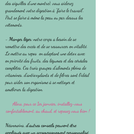
des aiguilles d'une montre), vous aiderez 
grandement votre digestion à "faire le travail".
Peut se faire à même la peau ou par dessus les 
vêtements.
- 
Manger lèger
: notre corps a besoin de se 
remettre des excès et de se ressourcer en vitalité. 
Le mettre au repos  en adoptant une detox avec 
en priorité des fruits, des légumes et des céréales 
complètes. Ces trois groupes d'aliments pleins de 
vitamines, d'antioxydants et de fibres sont l'idéal 
pour aider son organisme à se nettoyer et 
améliorer la digestion.
Alors, pour ce 1er janvier, installez-vous 
confortablement, au chaud, et reposez vous bien !
Néanmoins, 
d'autres conseils peuvent être 
appliqués avec un accompagnement personnalisé 